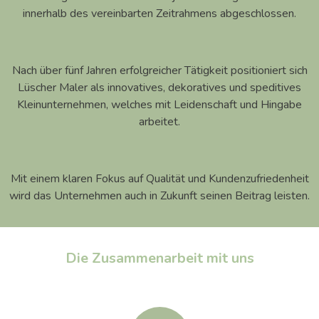
innerhalb des vereinbarten Zeitrahmens abgeschlossen.
Nach über fünf Jahren erfolgreicher Tätigkeit positioniert sich
Lüscher Maler als innovatives, dekoratives und speditives
Kleinunternehmen, welches mit Leidenschaft und Hingabe
arbeitet.
Mit einem klaren Fokus auf Qualität und Kundenzufriedenheit
wird das Unternehmen auch in Zukunft seinen Beitrag leisten.
Die Zusammenarbeit mit uns